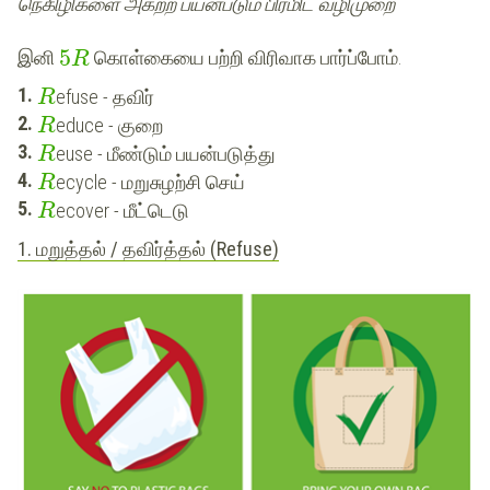
நெகிழிகளை அகற்ற பயன்படும் பிரமிட் வழிமுறை
5
இனி
கொள்கையை பற்றி விரிவாக பார்ப்போம்.
R
efuse - தவிர்
R
educe - குறை
R
euse - மீண்டும் பயன்படுத்து
R
ecycle - மறுசுழற்சி செய்
R
ecover - மீட்டெடு
R
1. மறுத்தல் / தவிர்த்தல் (Refuse)