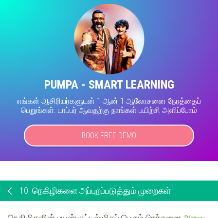
PUMPA - SMART LEARNING
எங்கள் ஆசிரியர்களுடன் 1-ஆன்-1 ஆலோசனை நேரத்தைப்
பெறுங்கள். டாப்பர் ஆவதற்கு நாங்கள் பயிற்சி அளிப்போம்
BOOK FREE DEMO
10.
நெகிழிகளை அப்புறப்படுத்தும் முறைகள்
நெகிழிகளின் பயன்பாட்டில் மிகப் பெரும் பிரச்சனை
அவை