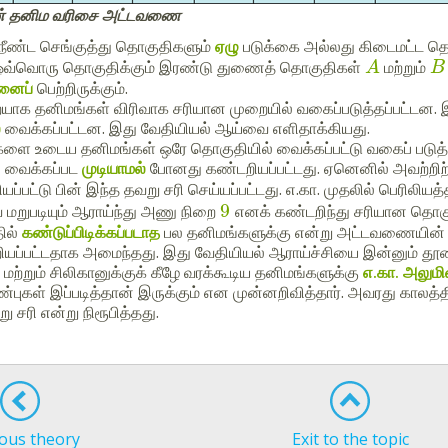
ன் தனிம வரிசை அட்டவணை
நீண்ட செங்குத்து தொகுதிகளும்
ஏழு
படுக்கை அல்லது கிடைமட்ட த
ஒவ்வொரு தொகுதிக்கும் இரண்டு துணைத் தொகுதிகள்
மற்றும்
A
B
ினைப்
பெற்றிருக்கும்.
யாக தனிமங்கள் விரிவாக சரியான முறையில் வகைப்படுத்தப்பட்டன.
்
வைக்கப்பட்டன. இது வேதியியல் ஆய்வை எளிதாக்கியது.
களை உடைய தனிமங்கள் ஒரே தொகுதியில் வைக்கப்பட்டு வகைப் படுத்
் வைக்கப்பட
முடியாமல்
போனது கண்டறியப்பட்டது. ஏனெனில் அவற்றிற்க
ப்பட்டு பின் இந்த தவறு சரி செய்யப்பட்டது. எ.கா. முதலில் பெரிலி
9
 மறுபடியும் ஆராய்ந்து அணு நிறை
எனக் கண்டறிந்து சரியான தொக
ில்
கண்டுப்பிடிக்கப்படாத
பல தனிமங்களுக்கு என்று அட்டவணையின் ப
ியப்பட்டதாக அமைந்தது. இது வேதியியல் ஆராய்ச்சியை இன்னும் தூ
மற்றும் சிலிகானுக்குக் கீழே வரக்கூடிய தனிமங்களுக்கு
எ.கா. அலும
்புகள் இப்படித்தான் இருக்கும் என முன்னறிவித்தார். அவரது காலத்தி
ு சரி என்று நிரூபித்தது.
ous theory
Exit to the topic