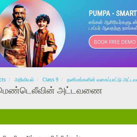
PUMPA - SMART
எங்கள் ஆசிரியர்களுட
டாப்பர் ஆவதற்கு நாங்கள
BOOK FREE DEMO
cts
அறிவியல்
Class 9
தனிமங்களின் வகைப்பாட்டு அட்
மெண்டெலீவின் அட்டவணை
: