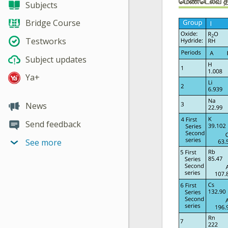
மெண்டெலீவ் த
Subjects
Bridge Course
Testworks
Subject updates
Ya+
News
Send feedback
See more