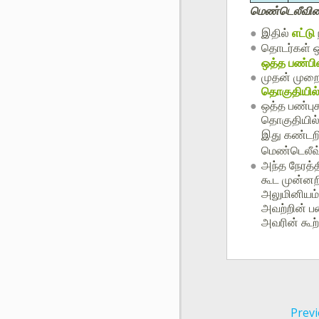
மெண்டெலீவி
இதில்
எட்டு
தொடர்கள் 
ஒத்த பண்ப
முதன் முறை
தொகுதியில
ஒத்த பண்பு
தொகுதியில
இது கண்டறிய
மெண்டெலீவ்
அந்த நேரத்த
கூட முன்னற
அலுமினியம் 
அவற்றின் பண
அவரின் கூற்ற
Previ