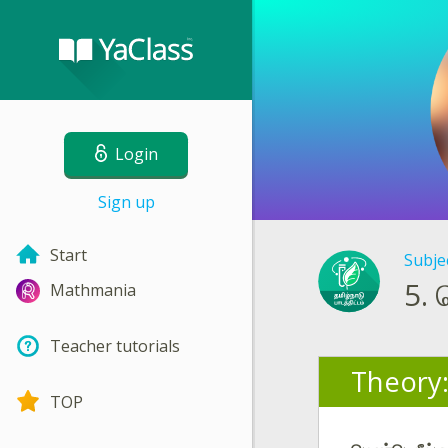
Login
Sign up
Start
Subje
5.
Mathmania
Teacher tutorials
Theory
TOP