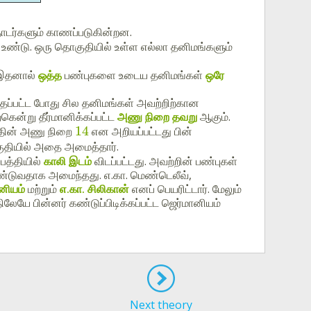
ொடர்களும் காணப்படுகின்றன.
உண்டு. ஒரு தொகுதியில் உள்ள எல்லா தனிமங்களும்
 இதனால்
ஒத்த
பண்புகளை உடைய தனிமங்கள்
ஒரே
தப்பட்ட போது சில தனிமங்கள் அவற்றிற்கான
ென்று தீர்மானிக்கப்பட்ட
அணு நிறை தவறு
ஆகும்.
14
யத்தின் அணு நிறை
என அறியப்பட்டது பின்
ுதியில் அதை அமைத்தார்.
த்தியில்
காலி இடம்
விடப்பட்டது. அவற்றின் பண்புகள்
ண்டுவதாக அமைந்தது. எ.கா. மெண்டெலீவ்,
ினியம்
மற்றும்
எ.கா. சிலிகான்
எனப் பெயரிட்டார். மேலும்
லேயே பின்னர் கண்டுப்பிடிக்கப்பட்ட ஜெர்மானியம்
Next theory