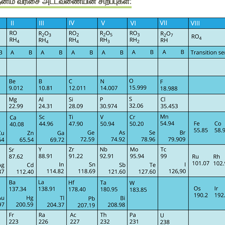
னிம வரிசை அட்டவணையின் சிறப்புகள்: