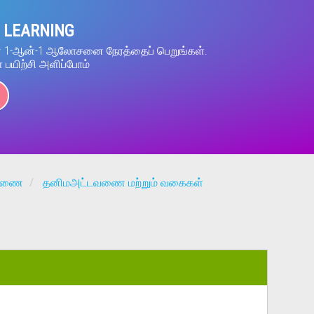
 LEARNING
ன் 1-ஆன்-1 ஆலோசனை நேரத்தைப் பெறுங்கள்.
் பயிற்சி அளிப்போம்
டவணை
தனிமஅட்டவணை மற்றும் வகைகள்