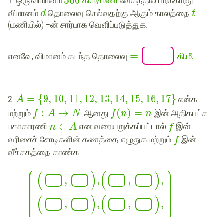
500
1
. ஒரு விமானம்
கி.மீ/மணி
வேகத்தில் பறக்கிறது.
விமானம்
தொலைவு செல்வதற்கு ஆகும் காலத்தை
d
t
(மணியில்) –ன் சார்பாக வெளிப்படுத்துக.
=
எனவே, விமானம் கடந்த தொலைவு
கி.மீ.
=
{
9
,
10
,
11
,
12
,
13
,
14
,
15
,
16
,
17
}
2
.
என்க.
A
:
→
(
)
=
மற்றும்
ஆனது
இன் அதிகபட்ச
f
A
N
f
n
n
∈
பகாகாரணி
என வரையறுக்கப்பட்டால்
இன்
n
A
f
வரிசைச் சோடிகளின் கணத்தை எழுதுக மற்றும்
இன்
f
வீச்சகத்தை காண்க.
⎧
⎫
⎪
⎪
⎪
⎪
(
)
(
)
⎪
⎪
⎪
⎪
,
,
,
,
⎪
⎪
⎪
⎪
⎪
⎪
⎪
⎪
⎪
⎪
⎪
⎪
⎪
⎪
(
)
(
)
⎪
⎪
,
,
,
,
⎪
⎪
⎪
⎪