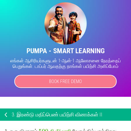
PUMPA - SMART LEARNING
எங்கள் ஆசிரியர்களுடன் 1-ஆன்-1 ஆலோசனை நேரத்தைப்
பெறுங்கள். டாப்பர் ஆவதற்கு நாங்கள் பயிற்சி அளிப்போம்
BOOK FREE DEMO
3.
இரண்டு மதிப்பெண் பயிற்சி வினாக்கள் II