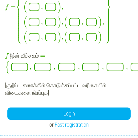
⎨
⎬
(
)
,
,
=
⎪
⎪
f
⎪
⎪
⎪
⎪
⎪
⎪
⎪
⎪
⎪
⎪
⎪
⎪
(
)
(
)
⎪
⎪
⎪
⎪
,
,
,
,
⎪
⎪
⎪
⎪
⎪
⎪
⎪
⎪
⎩
⎭
⎪
⎪
(
)
(
)
,
,
,
=
இன் வீச்சகம்
f
{
,
,
,
,
,
[
குறிப்பு
: கணக்கில் கொடுக்கப்பட்ட வரிசையில்
விடைகளை நிரப்புக]
Login
or
Fast registration