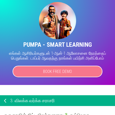
PUMPA - SMART LEARNING
எங்கள் ஆசிரியர்களுடன் 1-ஆன்-1 ஆலோசனை நேரத்தைப்
பெறுங்கள். டாப்பர் ஆவதற்கு நாங்கள் பயிற்சி அளிப்போம்
BOOK FREE DEMO
3.
விலக்க வர்க்க சராசரி