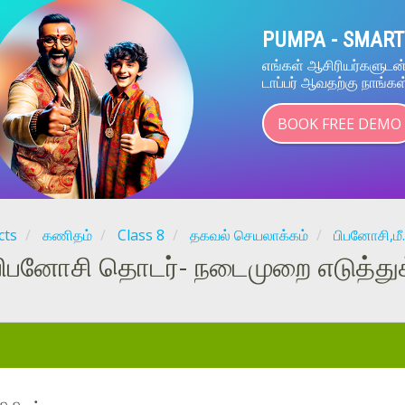
PUMPA - SMART
எங்கள் ஆசிரியர்களுட
டாப்பர் ஆவதற்கு நாங்கள
BOOK FREE DEMO
cts
கணிதம்
Class 8
தகவல் செயலாக்கம்
பிபனோசி,மீ.
பிபனோசி தொடர்- நடைமுறை எடுத்துக
: