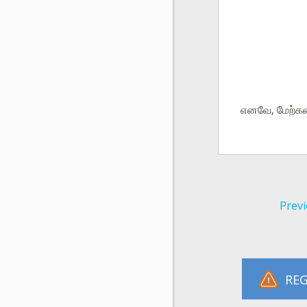
எனவே, மேற்கண்
Previ
REG