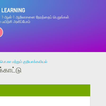
 LEARNING
ன் 1-ஆன்-1 ஆலோசனை நேரத்தைப் பெறுங்கள்.
் பயிற்சி அளிப்போம்
பொ.கா மற்றும் குறியாக்கவியல்
்காட்டு