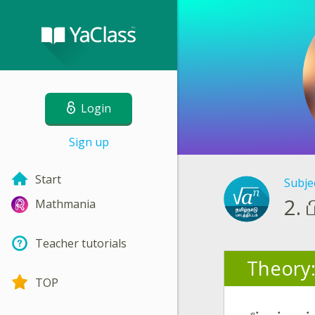
Login
Sign up
Start
Subje
2.
Mathmania
Teacher tutorials
Theory
TOP