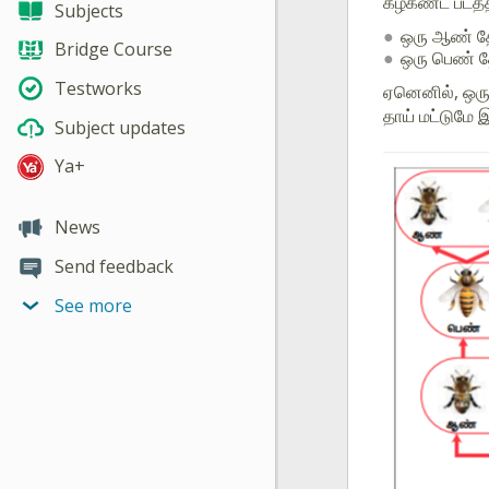
கீழ்கண்ட படத்த
Subjects
ஒரு ஆண் தேன
Bridge Course
ஒரு பெண் த
Testworks
ஏனெனில், ஒரு
தாய் மட்டுமே 
Subject updates
Ya+
News
Send feedback
See more