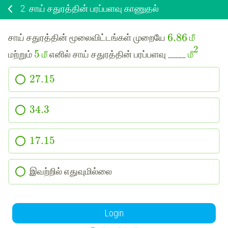
2.
சாய் சதுரத்தின் பரப்பளவு காணுதல்
6.86
சாய் சதுரத்தின் மூலைவிட்டங்கள் முறையே
மீ
2
5
மீ
மற்றும்
மீ
எனில் சாய் சதுரத்தின் பரப்பளவு _____
27.15
34.3
17.15
இவற்றில் எதுவுமில்லை
Login