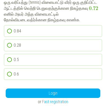
ஒரு வரிப்பந்து (tennis) விளையாட்டு வீரர் ஒரு குறிப்பிட்ட
0.72
ஆட்டத்தில் வெற்றி பெறுவதற்குக்கான நிகழ்தகவு
எனில் அவர் அந்த விளையாட்டில்
தோல்வியடைவத்ர்க்கான நிகழ்தகவு காண்க.
0.84
0.28
0.5
0.6
Login
or
Fast registration