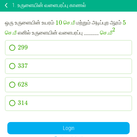
1.
உருளையின் வளைபரப்பு காணல்
10
5
ஒரு உருளையின் உயரம்
செ.மீ
மற்றும் அடிப்புற ஆரம்
2
.
செ
மீ
செ.மீ
எனில் உருளையின் வளைபரப்பு _______
299
337
628
314
Login