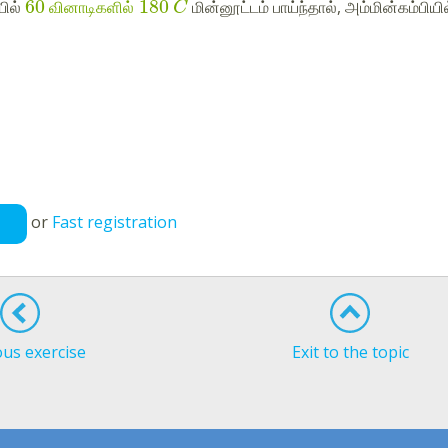
60
180
யில்
வினாடிகளில்
மின்னூட்டம் பாய்ந்தால், அம்மின்கம்ப
C
or
Fast registration
ous exercise
Exit to the topic