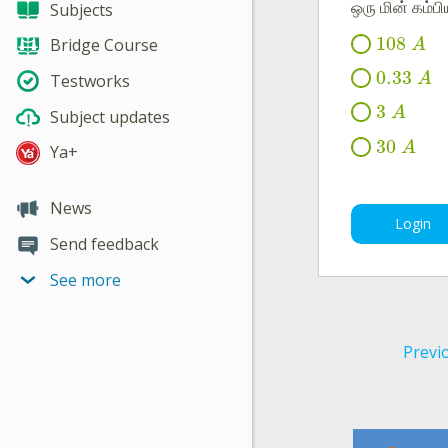
ஒரு மின் கம்பி
Subjects
108
Bridge Course
A
0.33
A
Testworks
3
A
Subject updates
30
A
Ya+
News
Login
Send feedback
See more
Previ