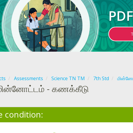
PDF
cts
Assessments
Science TN TM
7th Std
மின்னோ
மின்னோட்டம் - கணக்கீடு
e condition: