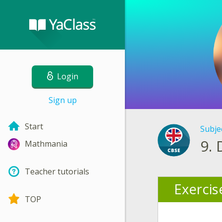
Login
Sign up
Start
Subje
9.
Mathmania
Teacher tutorials
Exercis
TOP