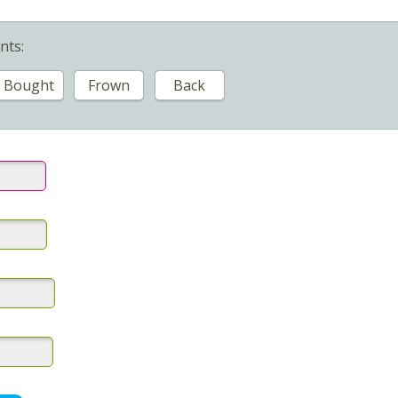
nts:
Bought
Frown
Back