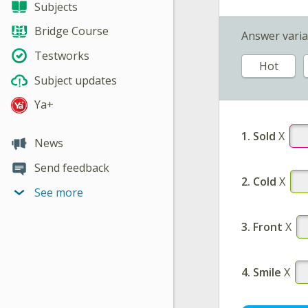
Subjects
Bridge Course
Answer varia
Testworks
Hot
Subject updates
Ya+
1.
Sold
X
News
Send feedback
2.
Cold
X
See more
3.
Front
X
4.
Smile
X