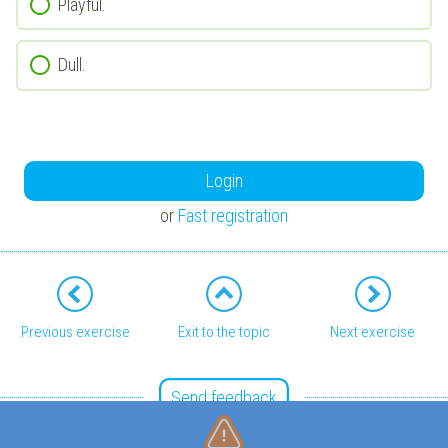
Playful.
Dull.
Login
or
Fast registration
Previous exercise
Exit to the topic
Next exercise
Send feedback