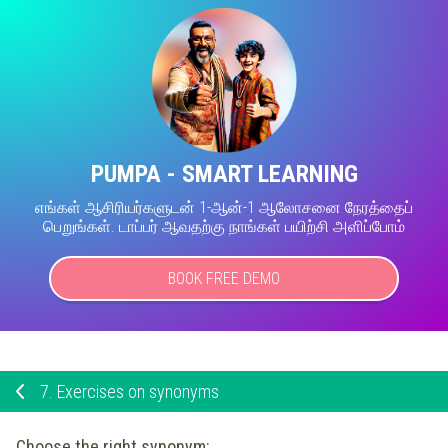
PUMPA - SMART LEARNING
எங்கள் ஆசிரியர்களுடன் 1-ஆன்-1 ஆலோசனை நேரத்தைப்
பெறுங்கள். டாப்பர் ஆவதற்கு நாங்கள் பயிற்சி அளிப்போம்
BOOK FREE DEMO
7.
Exercises on synonyms
Choose the right synonym: