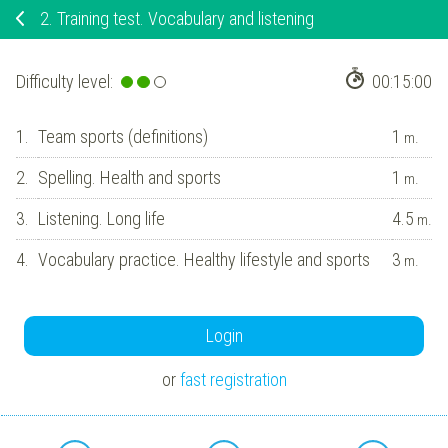
2.
Training test. Vocabulary and listening
Difficulty level:
00:15:00
1.
Team sports (definitions)
1
m.
2.
Spelling. Health and sports
1
m.
3.
Listening. Long life
4.5
m.
4.
Vocabulary practice. Healthy lifestyle and sports
3
m.
Login
or
fast registration