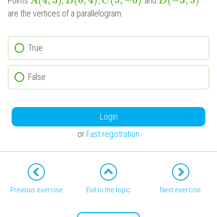
(
4
,
3
)
(
6
,
4
)
(
5
,
−
6
)
(
−
3
,
5
)
Points
,
,
and
A
B
C
D
are the vertices of a parallelogram.
True
False
Login
or
Fast registration
Previous exercise
Exit to the topic
Next exercise