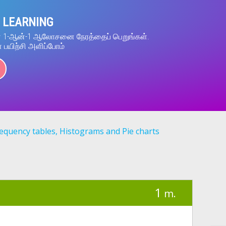
 LEARNING
ன் 1-ஆன்-1 ஆலோசனை நேரத்தைப் பெறுங்கள்.
் பயிற்சி அளிப்போம்
equency tables, Histograms and Pie charts
1
m.