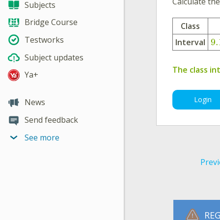
Calculate the
Subjects
Bridge Course
Class
Testworks
9.
Interval
Subject updates
The class in
Ya+
Login
News
Send feedback
See more
Previ
REG