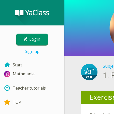
Login
Sign up
Start
Subje
1.
Mathmania
Teacher tutorials
Exercis
TOP