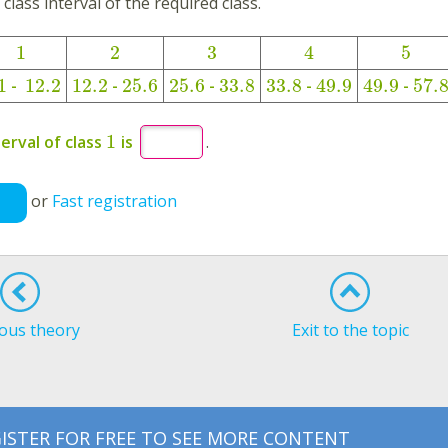
 class interval of the required class.
1
2
3
4
5
1
12.2
12.2
25.6
25.6
33.8
33.8
49.9
49.9
57.
-
-
-
-
-
1
terval of class
is
.
or
Fast registration
ous theory
Exit to the topic
ISTER FOR FREE TO SEE MORE CONTENT