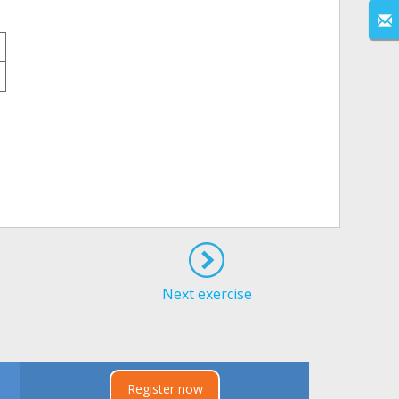
8
Next exercise
Register now