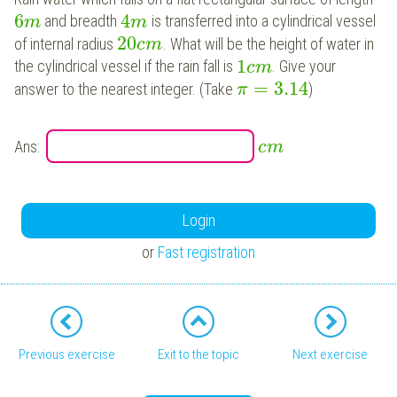
6
4
and breadth
is transferred into a cylindrical vessel
m
m
20
of internal radius
. What will be the height of water in
c
m
1
the cylindrical vessel if the rain fall is
. Give your
c
m
=
3.14
answer to the nearest integer. (Take
)
π
Ans:
c
m
Login
or
Fast registration
Previous exercise
Exit to the topic
Next exercise