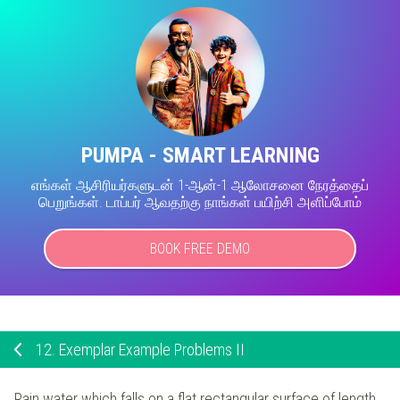
PUMPA - SMART LEARNING
எங்கள் ஆசிரியர்களுடன் 1-ஆன்-1 ஆலோசனை நேரத்தைப்
பெறுங்கள். டாப்பர் ஆவதற்கு நாங்கள் பயிற்சி அளிப்போம்
BOOK FREE DEMO
12.
Exemplar Example Problems II
Rain water which falls on a flat rectangular surface of length