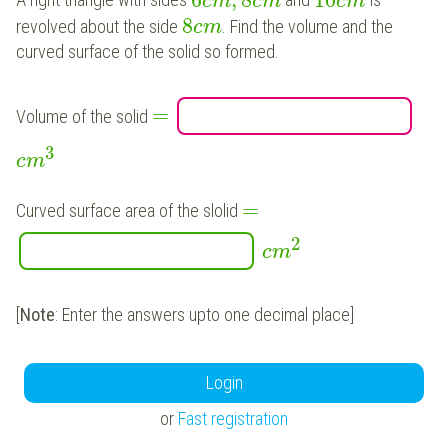
A right triangle with sides
and
is
c
m
c
m
c
m
8
revolved about the side
. Find the volume and the
c
m
curved surface of the solid so formed.
=
Volume of the solid
3
c
m
=
Curved surface area of the slolid
2
c
m
[
Note
: Enter the answers upto one decimal place]
Login
or
Fast registration