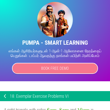
PUMPA - SMART LEARNING
எங்கள் ஆசிரியர்களுடன் 1-ஆன்-1 ஆலோசனை நேரத்தைப்
பெறுங்கள். டாப்பர் ஆவதற்கு நாங்கள் பயிற்சி அளிப்போம்
BOOK FREE DEMO
18.
Exemplar Exercise Problems VI
6
,
8
10