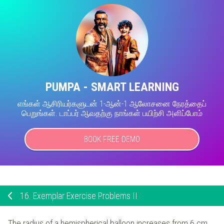
PUMPA - SMART LEARNING
எங்கள் ஆசிரியர்களுடன் 1-ஆன்-1 ஆலோசனை நேரத்தைப்
பெறுங்கள். டாப்பர் ஆவதற்கு நாங்கள் பயிற்சி அளிப்போம்
BOOK FREE DEMO
16.
Exemplar Exercise Problems II
The radius of a hemispherical balloon increases from 6 cm