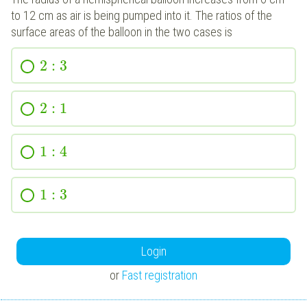
to 12 cm as air is being pumped into it. The ratios of the
surface areas of the balloon in the two cases is
2
:
3
2
:
1
1
:
4
1
:
3
Login
or
Fast registration