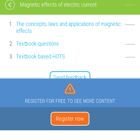
Magnetic effects of electric current
The concepts, laws and applications of magnetic
effects
Textbook questions
Textbook based HOTS
Send feedback
REGISTER FOR FREE TO SEE MORE CONTENT
Register now