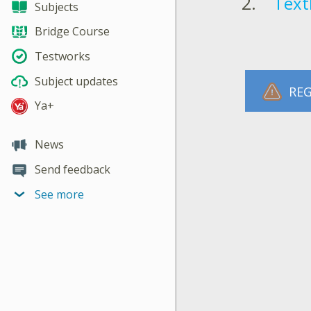
Text
Subjects
Bridge Course
Testworks
Subject updates
REG
Ya+
News
Send feedback
See more