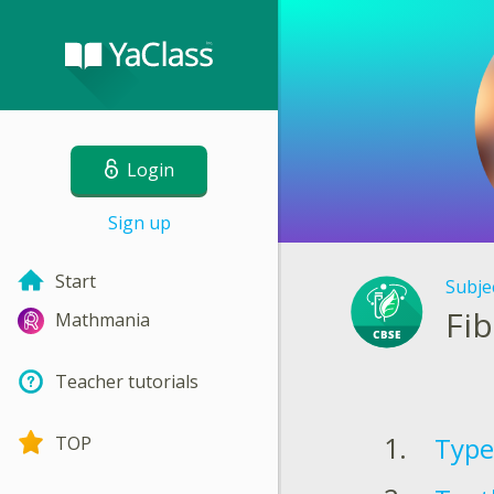
Login
Sign up
Start
Subje
Fib
Mathmania
Teacher tutorials
Type
TOP