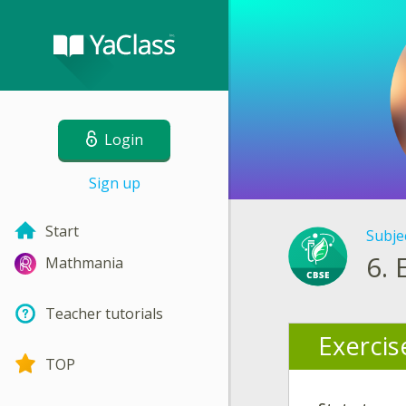
Login
Sign up
Start
Subje
6.
Mathmania
Teacher tutorials
Exercis
TOP