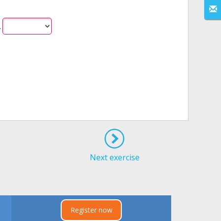
.
Next exercise
Register now