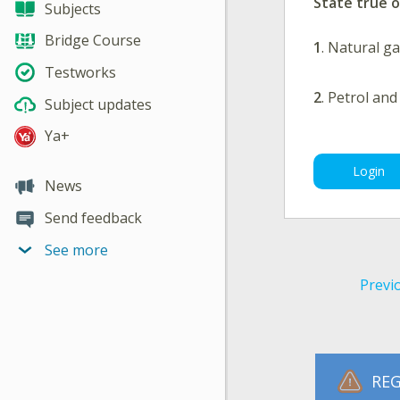
State true o
Subjects
Bridge Course
1
.
Natural ga
Testworks
2
.
Petrol and
Subject updates
Ya+
Login
News
Send feedback
See more
Previ
REG