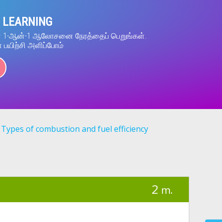
 LEARNING
ன் 1-ஆன்-1 ஆலோசனை நேரத்தைப் பெறுங்கள்.
் பயிற்சி அளிப்போம்
Types of combustion and fuel efficiency
2
m.