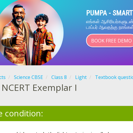
PUMPA - SMART
எங்கள் ஆசிரியர்களுட
டாப்பர் ஆவதற்கு நாங்கள
BOOK FREE DEMO
cts
Science CBSE
Class 8
Light
Textbook questi
NCERT Exemplar I
e condition: