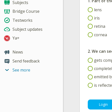
1
.
Part of th
Subjects
lens
Bridge Course
iris
Testworks
retina
Subject updates
cornea
Ya+
2
.
We can se
News
gets comp
Send feedback
completel
See more
emitted by
is reflec
Login