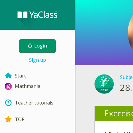
Login
Sign up
Start
Subje
28.
Mathmania
Teacher tutorials
Exercis
TOP