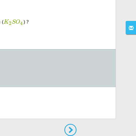
 (
) ?
K
S
O
2
4