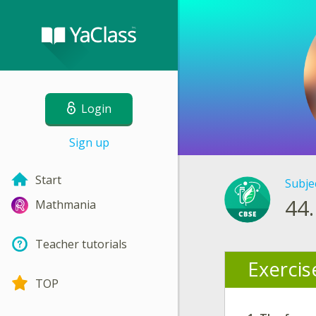
Login
Sign up
Start
Subje
44.
Mathmania
Teacher tutorials
Exercis
TOP