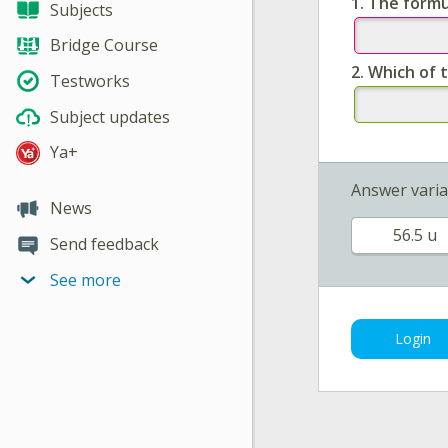
1.
The formu
Subjects
Bridge Course
2.
Which of t
Testworks
Subject updates
Ya+
Answer varia
News
56.5 u
Send feedback
See more
Login