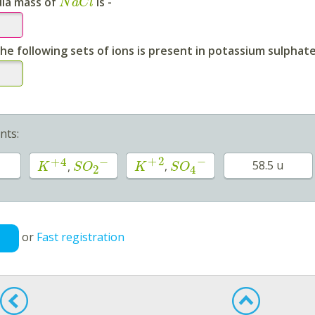
la mass of
is -
N
a
C
l
he following sets of ions is present in potassium sulphate
nts:
+
2
−
+
4
−
58.5 u
,
,
K
S
O
K
S
O
2
4
or
Fast registration