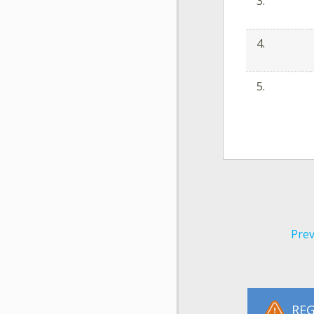
3.
4.
5.
Prev
REG