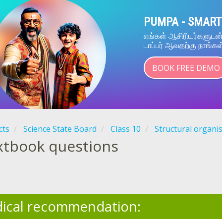
PUMPA - SMART
எங்கள் ஆசிரியர்களுட
டாப்பர் ஆவதற்கு நாங்கள
BOOK FREE DEMO
cts
Science State Board
Class 10
Structural organi
xtbook questions
ical recommendation: