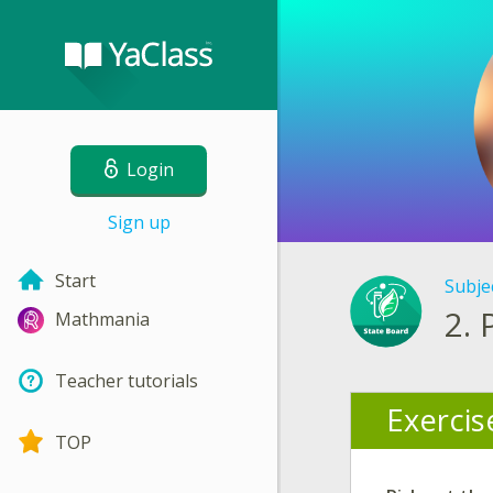
Login
Sign up
Start
Subje
2.
Mathmania
Teacher tutorials
Exercis
TOP