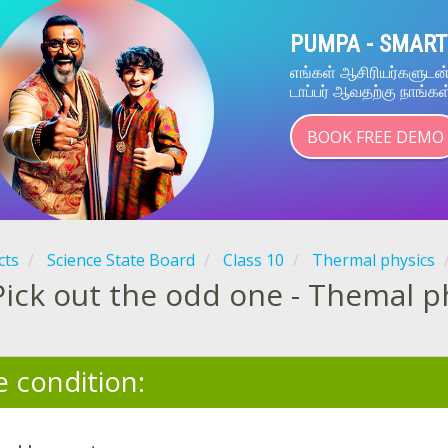
PUMPA - SMART
எங்கள் ஆசிரியர்களுட
டாப்பர் ஆவதற்கு நாங்கள
BOOK FREE DEMO
cts
Science State Board
Class 10
Thermal physics
Pick out the odd one - Themal p
e condition: