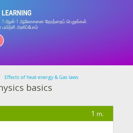
 LEARNING
ன் 1-ஆன்-1 ஆலோசனை நேரத்தைப் பெறுங்கள்.
் பயிற்சி அளிப்போம்
Effects of heat energy & Gas laws
hysics basics
1
m.