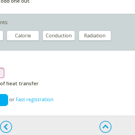
e odd one out
.
nts:
Calorie
Conduction
Radiation
of heat transfer
or
Fast registration