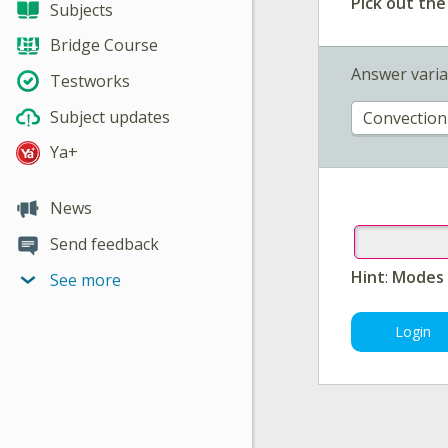
Pick out th
Subjects
Bridge Course
Answer varia
Testworks
Subject updates
Convection
Ya+
News
Send feedback
Hint
:
Modes 
See more
Login