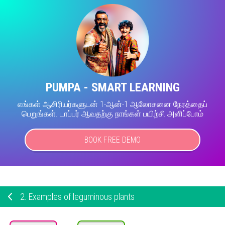
PUMPA - SMART LEARNING
எங்கள் ஆசிரியர்களுடன் 1-ஆன்-1 ஆலோசனை நேரத்தைப்
பெறுங்கள். டாப்பர் ஆவதற்கு நாங்கள் பயிற்சி அளிப்போம்
BOOK FREE DEMO
2.
Examples of leguminous plants