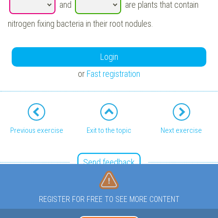
and
are plants that contain
nitrogen fixing bacteria in their root nodules.
Login
or
Fast registration
Previous exercise
Exit to the topic
Next exercise
Send feedback
REGISTER FOR FREE TO SEE MORE CONTENT