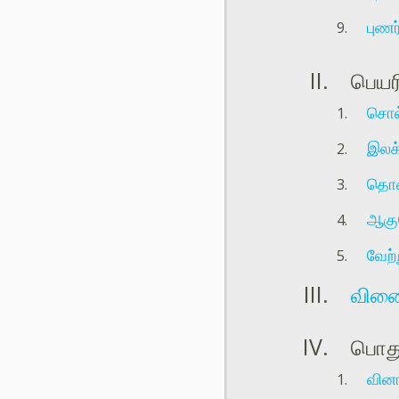
புணர
பெயர
சொல
இலக
தொக
ஆகு
வேற்
வின
பொது
வின