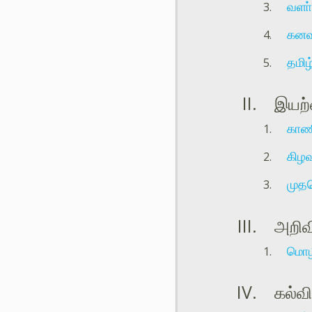
வளா்
கனவு
தமிழ
இயற்
காணி
கிழவ
முதல
அறிவி
மொழி
கல்வ