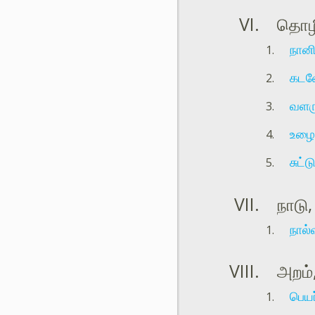
தொழி
நான
கடல
வளர
உழை
சுட்
நாடு,
நால்
அறம்,
பெயர