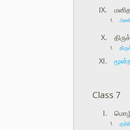
மனித
அணி
திருக
திரு
மூன்ற
Class 7
மொழி
குற்