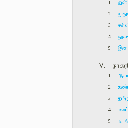
துன்
மூத
கல்வ
நூலக
இன எ
நாகரி
ஆசா
கண்
தமிழ
மனம்
மயங