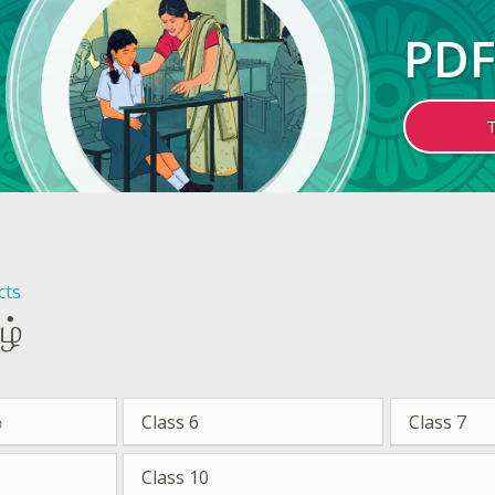
PDF
cts
ழ்
்
Class 6
Class 7
Class 10