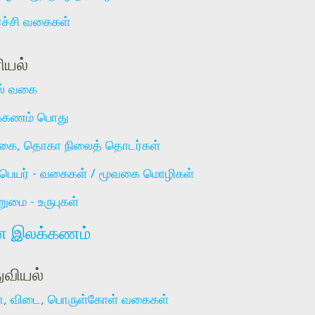
்ச்சி வகைகள்
ியல்
் வகை
்கணம் பொது
ை, தொகா நிலைத் தொடர்கள்
பெயர் - வகைகள் / மூவகை மொழிகள்
றுமை - உருபுகள்
ை இலக்கணம்
வியல்
ா, விடை, பொருள்கோள் வகைகள்