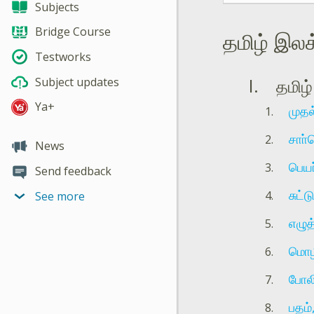
Subjects
Bridge Course
தமிழ் இல
Testworks
Subject updates
தமிழ்
Ya+
முதல
சாா்
News
பெய
Send feedback
சுட்
See more
எழுத்
மொழி
போலி
பதம்