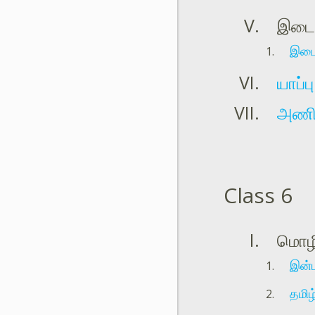
இடையி
இடைச
யாப்
அணி
Class 6
மொழி
இன்ப
தமிழ்