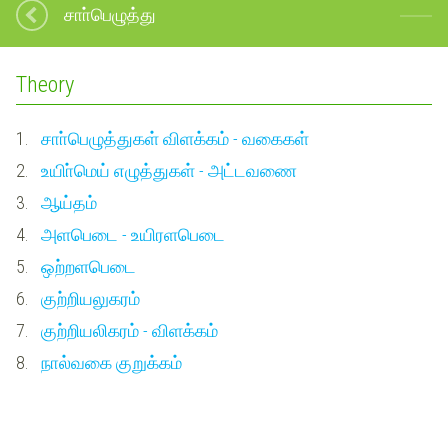
சாா்பெழுத்து
Theory
1.
சாா்பெழுத்துகள் விளக்கம் - வகைகள்
2.
உயிா்மெய் எழுத்துகள் - அட்டவணை
3.
ஆய்தம்
4.
அளபெடை - உயிரளபெடை
5.
ஒற்றளபெடை
6.
குற்றியலுகரம்
7.
குற்றியலிகரம் - விளக்கம்
8.
நால்வகை குறுக்கம்