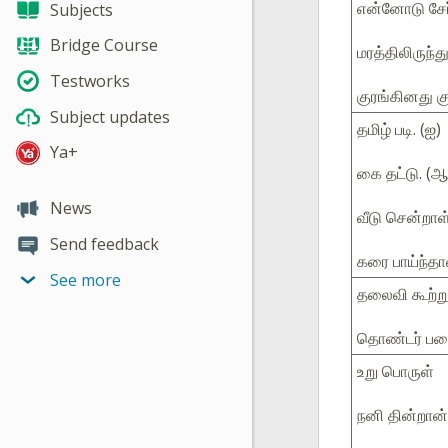
என்னோடு சேர
Subjects
Bridge Course
மரத்திலிருந்து
Testworks
குரங்கினது குட
Subject updates
தமிழ் படி. (ஐ)
Ya+
கை தட்டு. (ஆ
News
வீடு சென்றாள்
Send feedback
கரை பாய்ந்தான
See more
தலைவி கூற்று
தொண்டர் பட
உறு பொருள்
நனி தின்றான்