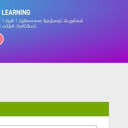
 LEARNING
ன் 1-ஆன்-1 ஆலோசனை நேரத்தைப் பெறுங்கள்.
் பயிற்சி அளிப்போம்