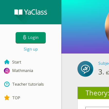
Login
Sign up
Start
Subje
3.
Mathmania
Teacher tutorials
Theory
TOP