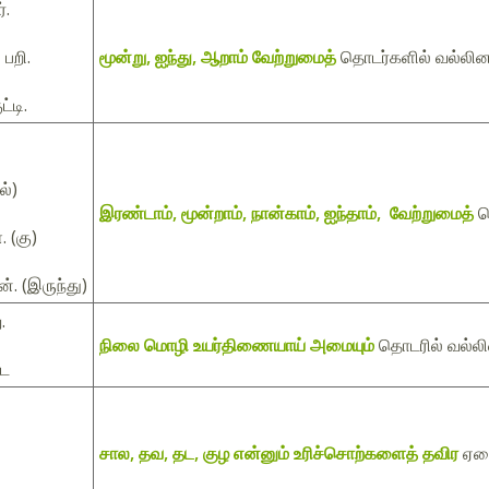
்.
 பறி.
மூன்று, ஐந்து, ஆறாம் வேற்றுமைத்
தொடர்களில் வல்லின
்டி.
ல்)
இரண்டாம், மூன்றாம், நான்காம், ஐந்தாம், வேற்றுமைத்
த
. (கு)
். (இருந்து)
.
நிலை மொழி உயர்திணையாய் அமையும்
தொடரில் வல்லி
ை
சால, தவ, தட, குழ என்னும் உரிச்சொற்களைத் தவிர
ஏனை