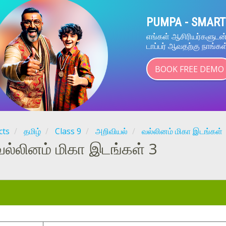
PUMPA - SMART
எங்கள் ஆசிரியர்களுட
டாப்பர் ஆவதற்கு நாங்கள
BOOK FREE DEMO
cts
தமிழ்
Class 9
அறிவியல்
வல்லினம் மிகா இடங்கள்
வல்லினம் மிகா இடங்கள் 3
: