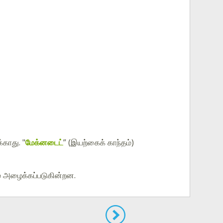
காது. "
மேக்னடைட்
” (இயற்கைக் காந்தம்)
் அழைக்கப்படுகின்றன.