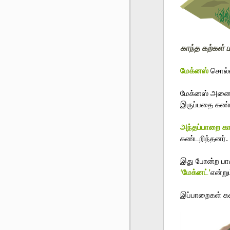
காந்த கற்கள் ம
மேக்னஸ் 
சொல்வ
மேக்னஸ் அனைவ
இருப்பதை கண்டற
அந்தப்பாறை க
கண்டறிந்தனர். 
‘மேக்னட்’
என்று
இப்பாறைகள் கண