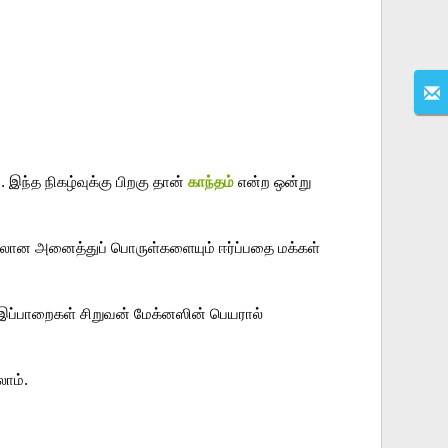
. 
இந்த நிகழ்வுக்கு பிறகு தான் 
காந்தம் 
என்ற ஒன்று 
ாலான அனைத்துப் பொருள்களையும் ஈர்ப்பதை மக்கள் 
இது போன்ற பாறைகள் உலகின் பல பகுதிகளில் கண்டறியப்பட்டது. காந்தத்தன்மையுடைய இப்பாறைகள் சிறுவன் மேக்னஸின் பெயரால் 
லாம்
.