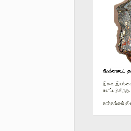
மேக்னடைட்  த
இவை இயற்கையா
எனப்படுகிறது
காந்தங்கள் த