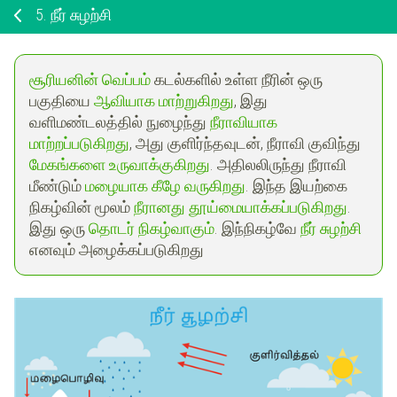
5.
நீர் சுழற்சி
சூரியனின் வெப்பம்
கடல்களில் உள்ள நீரின் ஒரு
பகுதியை
ஆவியாக மாற்றுகிறது
, இது
வளிமண்டலத்தில் நுழைந்து
நீராவியாக
மாற்றப்படுகிறது
, அது குளிர்ந்தவுடன், நீராவி குவிந்து
மேகங்களை உருவாக்குகிறது
. அதிலலிருந்து நீராவி
மீண்டும்
மழையாக கீழே வருகிறது
. இந்த இயற்கை
நிகழ்வின் மூலம்
நீரானது தூய்மையாக்கப்படுகிறது
.
இது ஒரு
தொடர் நிகழ்வாகும்
. இந்நிகழ்வே
நீர்
சுழற்சி
எனவும் அழைக்கப்படுகிறது