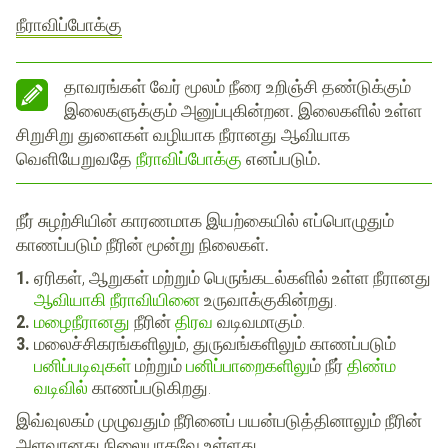
நீராவிப்போக்கு
தாவரங்கள் வேர் மூலம் நீரை உறிஞ்சி தண்டுக்கும்
இலைகளுக்கும் அனுப்புகின்றன. இலைகளில் உள்ள
சிறுசிறு துளைகள் வழியாக நீரானது ஆவியாக
வெளியேறுவதே
நீராவிப்போக்கு
எனப்படும்.
நீர் சுழற்சியின் காரணமாக இயற்கையில் எப்பொழுதும்
காணப்படும் நீரின்
மூன்று நிலைகள்.
ஏரிகள், ஆறுகள் மற்றும் பெருங்கடல்களில் உள்ள நீரானது
ஆவியாகி
நீராவியினை
உருவாக்குகின்றது.
மழைநீரானது
நீரின்
திரவ
வடிவமாகும்.
மலைச்சிகரங்களிலும், துருவங்களிலும் காணப்படும்
பனிப்படிவுகள்
மற்றும்
பனிப்பாறைகளிலு
ம் நீர்
திண்ம
வடிவில்
காணப்படுகிறது.
இவ்வுலகம் முழுவதும் நீரினைப் பயன்படுத்தினாலும் நீரின்
அளவானது நிலையாகவே உள்ளது.