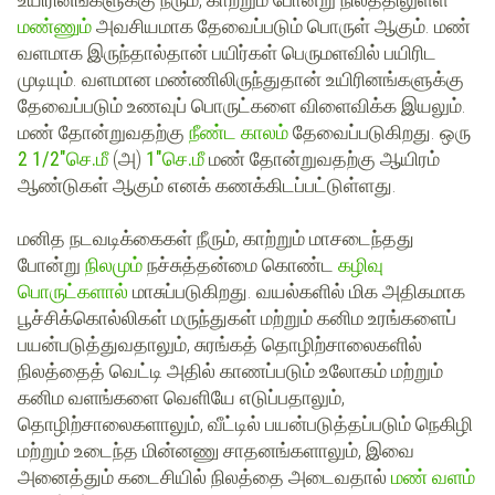
மண்ணும்
அவசியமாக தேவைப்படும் பொருள் ஆகும். மண்
வளமாக இருந்தால்தான் பயிர்கள் பெருமளவில் பயிரிட
முடியும். வளமான மண்ணிலிருந்துதான் உயிரினங்களுக்கு
தேவைப்படும் உணவுப் பொருட்களை விளைவிக்க இயலும்.
மண் தோன்றுவதற்கு
நீண்ட காலம்
தேவைப்படுகிறது. ஒரு
2 1/2"செ.மீ
(அ)
1"
செ.மீ
மண் தோன்றுவதற்கு ஆயிரம்
ஆண்டுகள் ஆகும் எனக் கணக்கிடப்பட்டுள்ளது.
மனித நடவடிக்கைகள் நீரும், காற்றும் மாசடைந்தது
போன்று
நிலமும்
நச்சுத்தன்மை கொண்ட
கழிவு
பொருட்களால்
மாசுப்படுகிறது. வயல்களில் மிக அதிகமாக
பூச்சிக்கொல்லிகள் மருந்துகள் மற்றும் கனிம உரங்களைப்
பயன்படுத்துவதாலும், சுரங்கத் தொழிற்சாலைகளில்
நிலத்தைத் வெட்டி அதில் காணப்படும் உலோகம் மற்றும்
கனிம வளங்களை வெளியே எடுப்பதாலும்,
தொழிற்சாலைகளாலும், வீட்டில் பயன்படுத்தப்படும் நெகிழி
மற்றும் உடைந்த மின்னணு சாதனங்களாலும், இவை
அனைத்தும் கடைசியில் நிலத்தை அடைவதால்
மண் வளம்