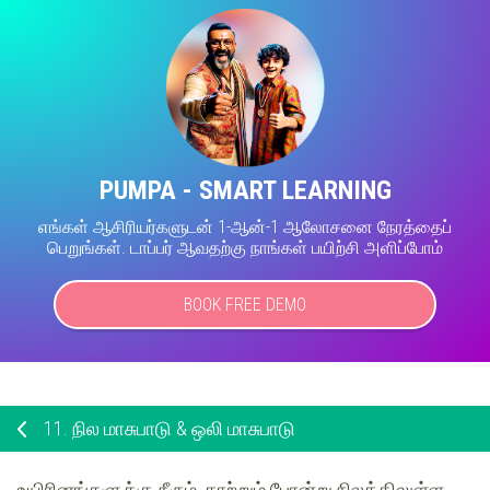
PUMPA - SMART LEARNING
எங்கள் ஆசிரியர்களுடன் 1-ஆன்-1 ஆலோசனை நேரத்தைப்
பெறுங்கள். டாப்பர் ஆவதற்கு நாங்கள் பயிற்சி அளிப்போம்
BOOK FREE DEMO
11.
நில மாசுபாடு & ஒலி மாசுபாடு
உயிரினங்களுக்கு நீரும், காற்றும் போன்று நிலத்திலுள்ள