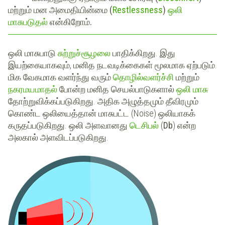
மற்றும் மன அமைதியின்மை (
Restlessness
)
ஒலி
மாசுபடுதல்
என்கிறோம்.
ஒலி மாசுபாடு
சுற்றுச்சூழலை
பாதிக்கிறது. இது
இயற்கையாகவும், மனித நடவடிக்கைகள் மூலமாக ஏற்படும்.
மிக வேகமாக வளர்ந்து வரும்
தொழில்வளர்ச்சி
மற்றும்
நகரமயமாதல்
போன்ற மனித செயல்பாடுகளால்
ஒலி மாசு
தோற்றுவிக்கப்படுகிறது. அதிக அழுத்தமும் தீவிரமும்
கொண்ட ஒலியைத்தான் மாசுபட்ட (Noise) ஒலியாகக்
கருதப்படுகிறது. ஒலி அளவானது
டெசிபல்
(
Db
) என்ற
அலகால் அளவிடப்படுகிறது.