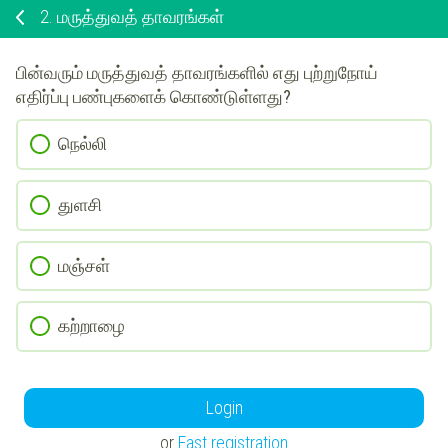
2.
மருத்துவத் தாவரங்கள்
பின்வரும் மருத்துவத் தாவரங்களில் எது புற்றுநோய்
எதிர்ப்பு பண்புகளைக் கொண்டுள்ளது?
நெல்லி
துளசி
மஞ்சள்
கற்றாழை
Login
or
Fast registration