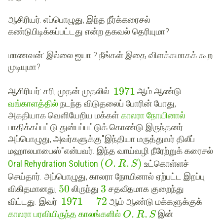
ஆசிரியர்
: எப்பொழுது, இந்த நீர்க்கரைசல்
கண்டுபிடிக்கப்பட்டது என்ற தகவல் தெரியுமா?
மாணவன்
: இல்லை ஐயா ? நீங்கள் இதை விளக்கமாகக் கூற
முடியுமா?
1971
ஆசிரியர்
: சரி, முதன் முதலில்
ஆம் ஆண்டு
வங்காளத்தில்
நடந்த விடுதலைப் போரின் போது,
அகதியாக வெளியேறிய மக்கள்
காலரா நோயினால்
பாதிக்கப்பட்டு துன்பப்பட்டுக் கொண்டு இருந்தனர்.
அப்பொழுது, அவர்களுக்கு
"இந்தியா மருத்துவர் திலீப்
மஹாலபாபைஸ்"
என்பவர். இந்த வாய்வழி நீரேற்றுக் கரைசல்
(
.
.
)
Oral Rehydration Solution
உட்கொள்ளச்
O
R
S
செய்தார். அப்பொழுது, காலரா நோயினால் ஏற்பட்ட இறப்பு
50
3
விகிதமானது,
லிருந்து
சதவீதமாக குறைந்து
1971
−
72
விட்டது. இவர்
ஆம் ஆண்டு மக்களுக்குக்
.
.
காலரா பரவியிருந்த காலங்களில்
இன்
O
R
S