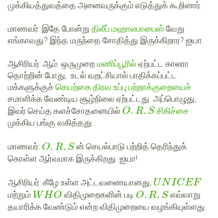
முக்கியத்துவத்தை அனைவருக்கும் எடுத்துக் கூறினார்.
மாணவர்
: இதே போன்று
திலீப் மஹாலபாபைஸ்
வேறு
எங்காவது? இந்த மருந்தை சோதித்து இருக்கிறார? ஐயா.
ஆசிரியர்
: ஆம். ஒருமுறை
மணிப்பூரில்
ஏற்பட்ட காலரா
தொற்றின் போது, உடல் வறட்சியால் பாதிக்கப்பட்ட
மக்களுக்குச்
செயற்கை திரவ உப்பு பற்றாக்குறையைச்
சமாளிக்க வேண்டிய சூழ்நிலை ஏற்பட்டது. அப்பொழுது,
.
.
இவர் செய்த களச்சோதனையில்
சிகிச்சை
O
R
S
முக்கிய பங்கு வகித்தது.
.
.
மாணவர்
:
ன் செயல்பாடு பற்றித் தெரிந்துக்
O
R
S
கொள்ள ஆர்வமாக இருக்கிறது. ஐயா!
ஆசிரியர்
: கீழே உள்ள அட்டவணையானது,
U
N
I
C
E
F
.
.
மற்றும்
விதிமுறைகளின் படி
எவ்வாறு
W
H
O
O
R
S
தயாரிக்க வேண்டும் என்ற விதிமுறையை வழங்கியுள்ளது.