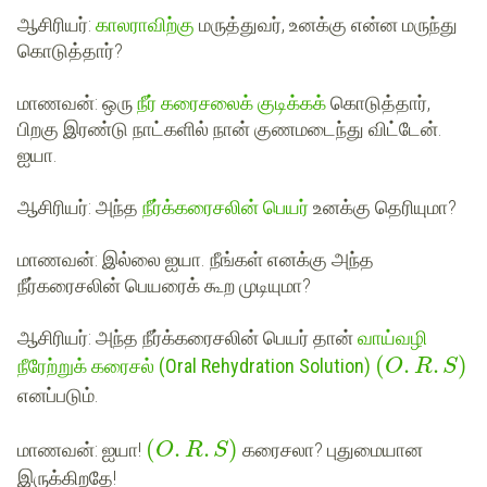
ஆசிரியர்
:
காலராவி
ற்கு
மருத்துவர், உனக்கு என்ன மருந்து
கொடுத்தார்?
மாணவன்
: ஒரு
நீர் கரைசலைக் குடிக்கக்
கொடுத்தார்,
பிறகு இரண்டு நாட்களில் நான் குணமடைந்து விட்டேன்.
ஐயா.
ஆசிரியர்
: அந்த
நீர்க்கரைசலின் பெயர்
உனக்கு தெரியுமா?
மாணவன்
: இல்லை ஐயா. நீங்கள் எனக்கு அந்த
நீர்கரைசலின் பெயரைக் கூற முடியுமா?
ஆசிரியர்
: அந்த நீர்க்கரைசலின் பெயர் தான்
வாய்வழி
(
.
.
)
நீரேற்றுக் கரைசல் (
Oral Rehydration Solution)
O
R
S
எனப்படும்.
(
.
.
)
மாணவன்
: ஐயா!
கரைசலா? புதுமையான
O
R
S
இருக்கிறதே!