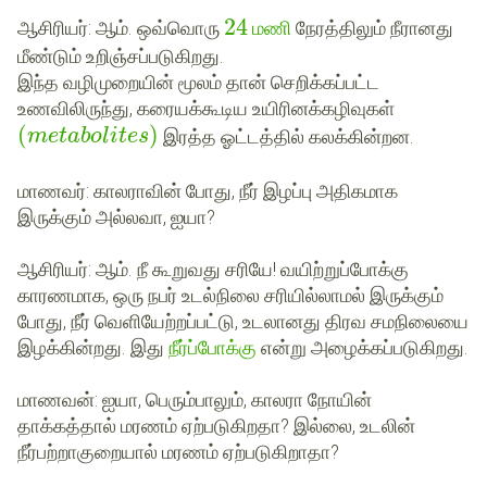
24
மணி
ஆசிரியர்
: ஆம். ஒவ்வொரு
நேரத்திலும் நீரானது
மீண்டும் உறிஞ்சப்படுகிறது.
இந்த வழிமுறையின் மூலம் தான் செறிக்கப்பட்ட
உணவிலிருந்து, கரையக்கூடிய
உயிரினக்
கழிவுகள்
(
)
இரத்த ஓட்டத்தில் கலக்கின்றன.
m
e
t
a
b
o
l
i
t
e
s
மாணவர்
: காலராவின் போது, நீர் இழப்பு அதிகமாக
இருக்கும் அல்லவா, ஐயா?
ஆசிரியர்
: ஆம். நீ கூறுவது சரியே! வயிற்றுப்போக்கு
காரணமாக, ஒரு நபர் உடல்நிலை சரியில்லாமல் இருக்கும்
போது, நீர் வெளியேற்றப்பட்டு, உடலானது திரவ சமநிலையை
இழக்கின்றது. இது
நீர்ப்போக்கு
என்று அழைக்கப்படுகிறது.
மாணவன்
: ஐயா, பெரும்பாலும், காலரா நோயின்
தாக்கத்தால் மரணம் ஏற்படுகிறதா? இல்லை, உடலின்
நீர்பற்றாகுறையால் மரணம் ஏற்படுகிறாதா?