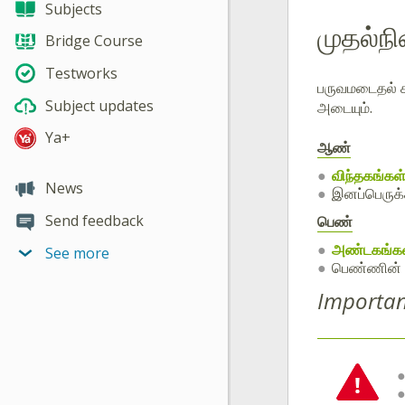
Subjects
முதல்நி
Bridge Course
Testworks
பருவமடைதல் கா
Subject updates
அடையும்.
Ya+
ஆண்
விந்தகங்கள
News
இனப்பெருக்க
Send feedback
பெண்
அண்டகங்க
See more
பெண்ணின் உ
Importan