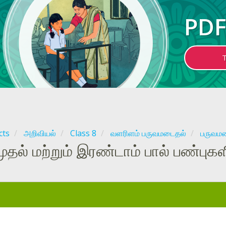
PDF
cts
அறிவியல்
Class 8
வளரிளம் பருவமடைதல்
பருவமட
முதல் மற்றும் இரண்டாம் பால் பண்புகள
: