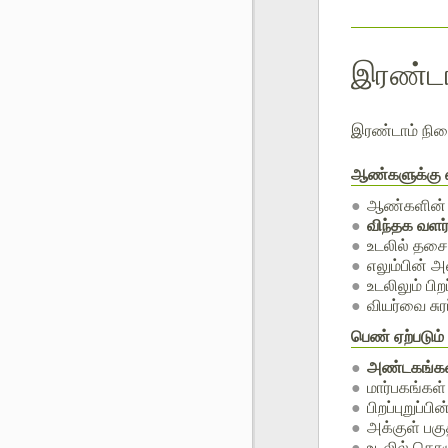
இரண்டா
இரண்டாம் நிலை
ஆண்களுக்கு ஏற
ஆண்களின் க
விந்தக வளர்
உடலில் தசை 
எலும்பின் அ
உடலிலும் பிற
வியர்வை சுர
பெண்
ஏற்படும்
அண்டகங்க
மார்பகங்கள்
பிறப்புறுப்
அக்குள் பகு
உடலில் கொழு