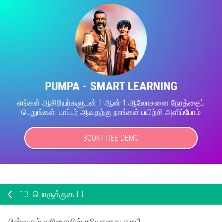
PUMPA - SMART LEARNING
எங்கள் ஆசிரியர்களுடன் 1-ஆன்-1 ஆலோசனை நேரத்தைப்
பெறுங்கள். டாப்பர் ஆவதற்கு நாங்கள் பயிற்சி அளிப்போம்
BOOK FREE DEMO
13.
பொருத்துக III
பின்வரும் வரிசையில் சரியானது எது?