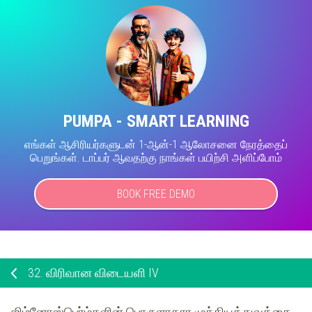
PUMPA - SMART LEARNING
எங்கள் ஆசிரியர்களுடன் 1-ஆன்-1 ஆலோசனை நேரத்தைப்
பெறுங்கள். டாப்பர் ஆவதற்கு நாங்கள் பயிற்சி அளிப்போம்
BOOK FREE DEMO
32.
விரிவான விடையளி IV
ஜிம்னோஸ்பெர்ம்களின் பொருளாதார முக்கியத்துவத்தை