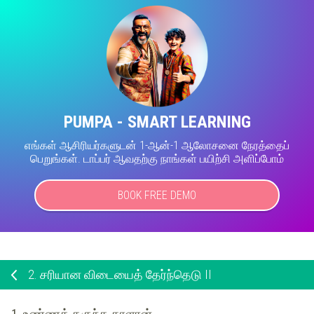
PUMPA - SMART LEARNING
எங்கள் ஆசிரியர்களுடன் 1-ஆன்-1 ஆலோசனை நேரத்தைப்
பெறுங்கள். டாப்பர் ஆவதற்கு நாங்கள் பயிற்சி அளிப்போம்
BOOK FREE DEMO
2.
சரியான விடையைத் தேர்ந்தெடு II
1. உண்ணத் தகுந்த காளான்