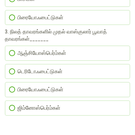
பிரையோஃபைட்டுகள்
3. நிலத் தாவரங்களில் முதல் வாஸ்குலார் பூவாத்
தாவரங்கள்_______
ஆஞ்சியோஸ்பெர்ம்கள்
டெரிடோஃபைட்டுகள்
பிரையோஃபைட்டுகள்
ஜிம்னோஸ்பெர்ம்கள்