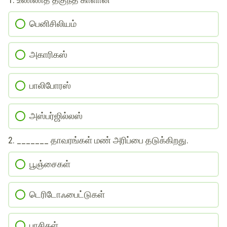
பெனிசிலியம்
அகாரிகஸ்
பாலிபோரஸ்
அஸ்பர்ஜில்லஸ்
2. _______ தாவரங்கள் மண் அரிப்பை தடுக்கிறது.
பூஞ்சைகள்
டெரிடோஃபைட்டுகள்
பாசிகள்