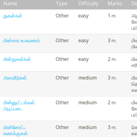
Name
Type
Difficulty
Marks
De
துகள்கள்
Other
easy
1
அண
m.
கே
பயி
மின்சார உபகரணம்
Other
easy
3
மி
m.
மி
மின்துகள்கள்
Other
easy
2
மி
m.
சர
அளவீடுகள்
Other
medium
3
மி
m.
தொ
கண
மின்னூட்டங்கள்
Other
medium
2
மி
m.
அடிப்படை
கே
பயி
மின்னோட்ட
Other
medium
3
கொ
m.
கணக்குகள்
எல