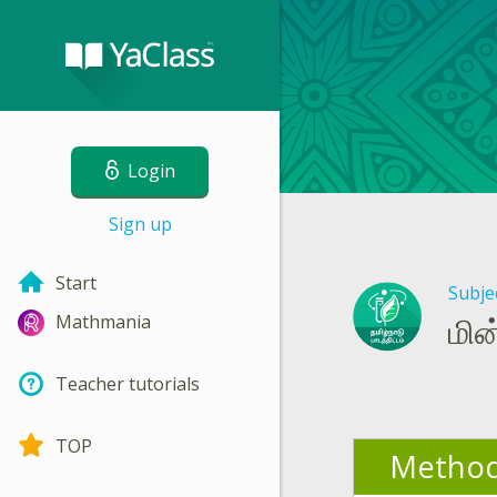
Login
Sign up
Start
Subje
மின
Mathmania
Teacher tutorials
TOP
Method