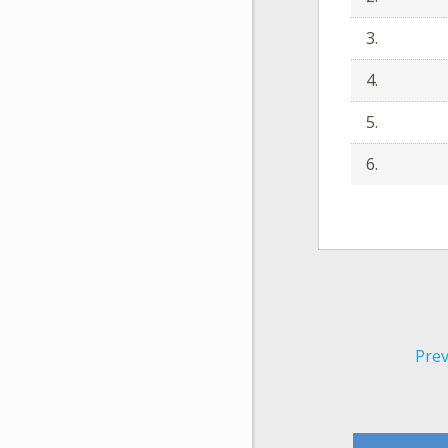
3.
4.
5.
6.
Prev