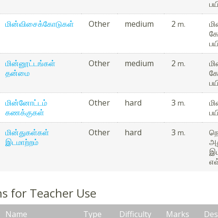
பயி
மின்விசைக்கோடுகள்
Other
medium
2
மி
m.
கே
பயி
மின்னூட்டங்கள்
Other
medium
2
மி
m.
தன்மை
கே
பயி
மின்னோட்டம்
Other
hard
3
மி
m.
கணக்குகள்
பயி
மின்துகள்கள்
Other
hard
3
நெ
m.
இடமாற்றம்
அத
இட
எவ
s for Teacher Use
Name
Type
Difficulty
Marks
Des