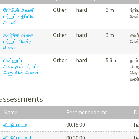
நேர்மின் அயனி
Other
hard
3
நேர
m.
மற்றும் எதிர்மின்
கேள
அயனி
கவர்ச்சி விசை
Other
hard
3
கவர
m.
மற்றும் விலக்கு
கேள
விசை
மின்னூட்ட
Other
hard
5.3
நாம்
m.
அலகுகள் மற்றும்
அலக
அணுவின் அமைப்பு
தொட
கண்ட
 assessments
Name
Recomended time:
Di
வீட்டுப்பாடம் I
00:15:00
h
வீட்டுப்பாடம் II
00:20:00
h