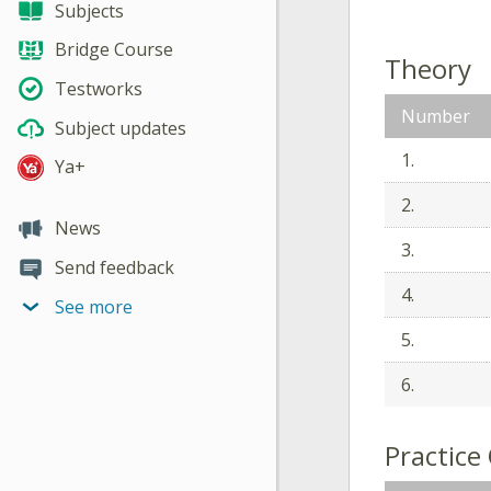
Subjects
Bridge Course
Theory
Testworks
Number
Subject updates
1.
Ya+
2.
News
3.
Send feedback
4.
See more
5.
6.
Practice