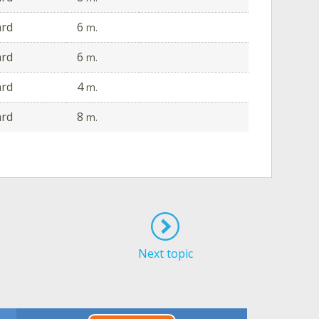
ard
6
m.
ard
6
m.
ard
4
m.
ard
8
m.
Next topic