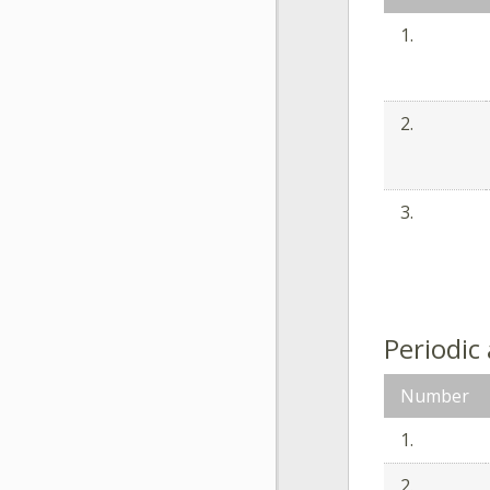
1.
2.
3.
Periodic
Number
1.
2.