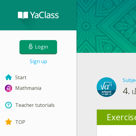
Login
Sign up
Start
Subje
4.
Mathmania
Teacher tutorials
Exercis
TOP