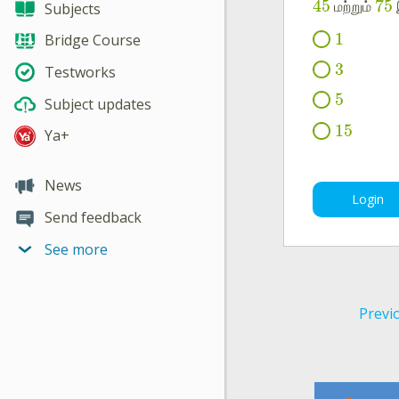
45
75
மற்றும்
Subjects
1
Bridge Course
3
Testworks
5
Subject updates
15
Ya+
News
Login
Send feedback
See more
Previ