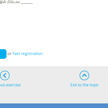
இன் மீ.பெ.கா _______
or
Fast registration
ous exercise
Exit to the topic