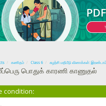
PDF
cts
கணிதம்
Class 6
சுழற்சி மதிபீடு வினாக்கள்: இரண்டாம
மீப்பெரு பொதுக் காரணி காணுதல்
e condition: