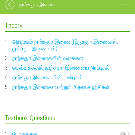
நாற்சதுர இணை
Theory
1.
அறிமுகம்-நாற்சதுர இணை (இருசதுர இணைகள்,
முச்சதுர இணைகள்)
2.
நாற்சதுர இணைகளின் வகைகள்
3.
செவ்வகத்தில் நாற்சதுர இணையை நிரப்புதல்
4.
நாற்சதுர இணைகளின் பண்புகள்
5.
நாற்சதுர இணைகள் மற்றும் அதன் சுழற்சிகள்
Textbook Questions
1.
பொருத்துக
4