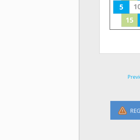
Previ
REG