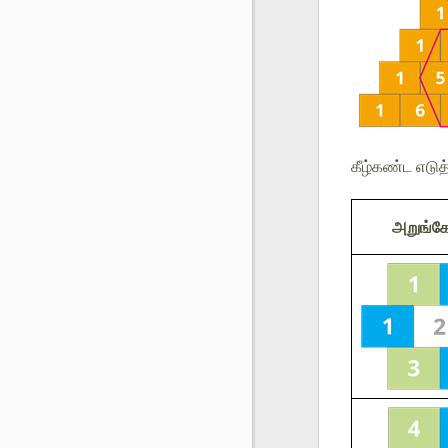
கீழ்கண்ட எடு
அறுங்