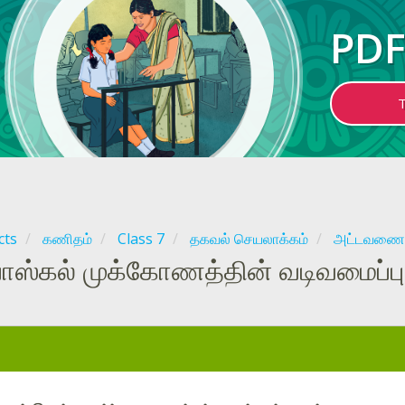
PDF
cts
கணிதம்
Class 7
தகவல் செயலாக்கம்
அட்டவணை, வ
பாஸ்கல் முக்கோணத்தின் வடிவமைப்பு
: