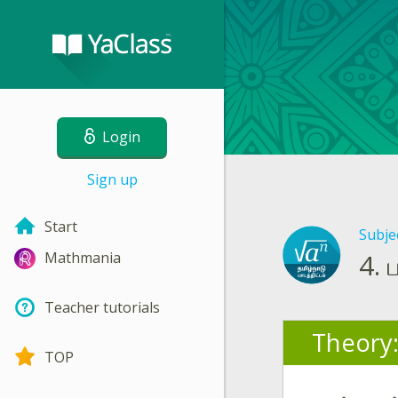
Login
Sign up
Start
Subje
4.
Mathmania
Teacher tutorials
Theory
TOP