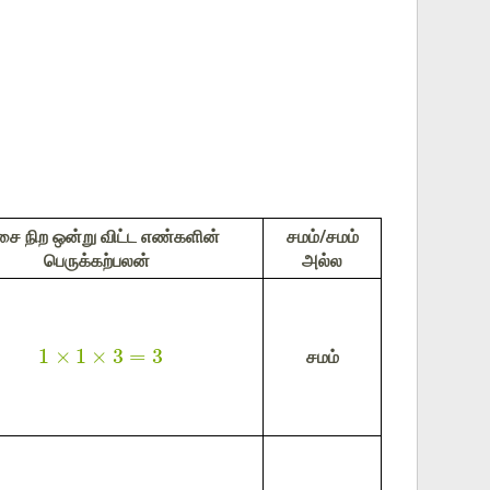
சை நிற ஒன்று விட்ட எண்களின்
சமம்/சமம்
பெருக்கற்பலன்
அல்ல
1
×
1
×
3
=
3
சமம்