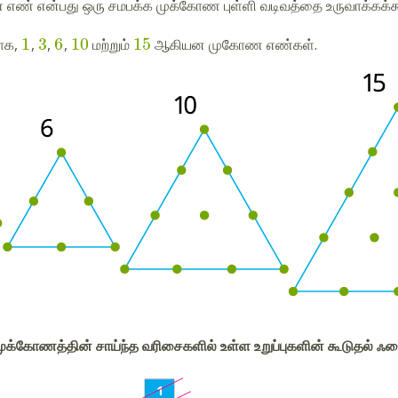
எண் என்பது ஒரு சமபக்க முக்கோண புள்ளி வடிவத்தை உருவாக்கக்க
1
3
6
10
15
டாக,
,
,
,
மற்றும்
ஆகியன முகோண எண்கள்.
முக்கோணத்தின் சாய்ந்த வரிசைகளில் உள்ள உறுப்புகளின் கூடுதல்