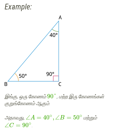
Example:
90
°
இங்கு, ஒரு கோணம்
, மற்ற இரு கோணங்கள்
குறுங்கோணம் ஆகும்.
∘
∘
∠
=
40
,
∠
=
50
அதாவது,
மற்றும்
A
B
∘
∠
=
90
.
C