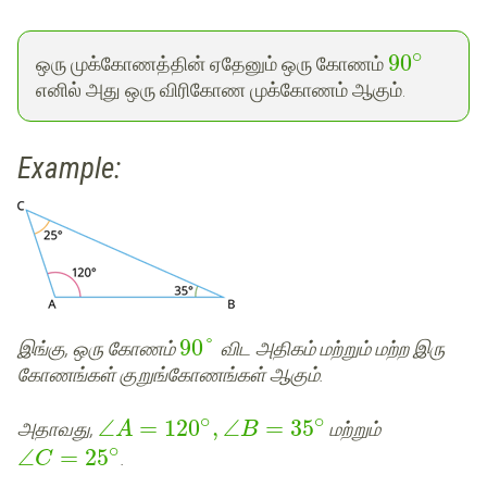
∘
90
ஒரு முக்கோணத்தின் ஏதேனும் ஒரு கோணம்
எனில் அது ஒரு விரிகோண முக்கோணம் ஆகும்.
Example:
90
°
இங்கு, ஒரு கோணம்
விட அதிகம் மற்றும் மற்ற இரு
கோணங்கள் குறுங்கோணங்கள் ஆகும்.
∘
∘
∠
=
120
,
∠
=
35
அதாவது,
மற்றும்
A
B
∘
∠
=
25
.
C