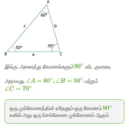
∘
90
இங்கு, அனைத்து கோணங்களும்
விட குறைவு.
∘
∘
∠
=
60
,
∠
=
50
அதாவது,
மற்றும்
A
B
∘
∠
=
70
.
C
∘
90
ஒரு முக்கோணத்தின் ஏதேனும் ஒரு கோணம்
எனில் அது ஒரு செங்கோண முக்கோணம் ஆகும்.