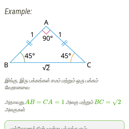
Example:
இங்கு, இரு பக்கங்கள் சமம் மற்றும் ஒரு பக்கம்
வேறானவை.
=
=
1
=
√
2
அதாவது,
அலகு மற்றும்
A
B
C
A
B
C
அலகுகள்.
முக்கோணத்தின் மூன்று பக்கங்களும்