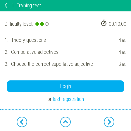
1.
Training test
Difficulty level:
00:10:00
1.
Theory questions
4
m.
2.
Comparative adjectives
4
m.
3.
Choose the correct superlative adjective
3
m.
Login
or
fast registration