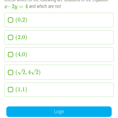
–
2
=
4
and which are not
x
y
(
0,2
)
(
2,0
)
(
4,0
)
–
–
√
√
(
2
,
4
2
)
(
1,1
)
Login