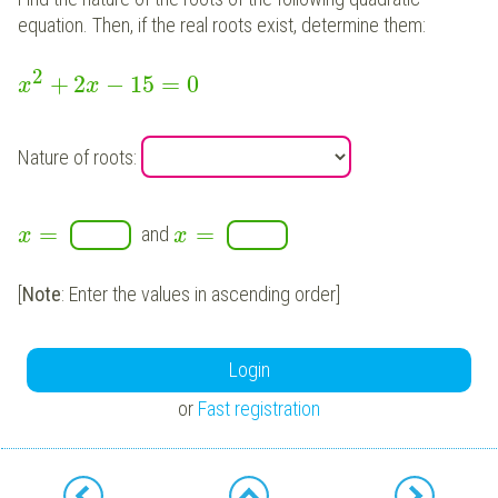
equation. Then, if the real roots exist,
determine
them:
2
+
2
−
15
=
0
x
x
Nature of roots:
=
=
and
x
x
[
Note
: Enter the values in ascending order]
Login
or
Fast registration