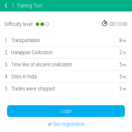
1.
Training Test
Difficulty level:
00:10:00
1.
Transportation
8
m.
2.
Harappan Civilization
2
m.
3.
Time line of ancient civilization
5
m.
4.
Sites in India
5
m.
5.
Trades were stopped
3
m.
Login
or
fast registration