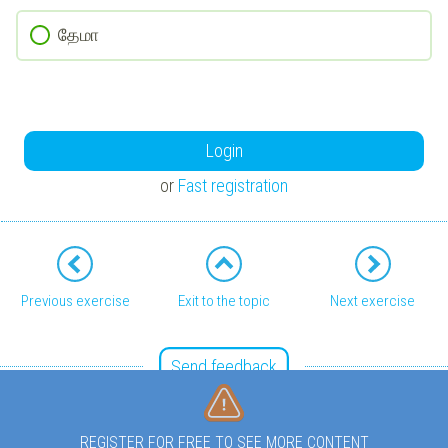
தேமா
Login
or
Fast registration
Previous exercise
Exit to the topic
Next exercise
Send feedback
REGISTER FOR FREE TO SEE MORE CONTENT