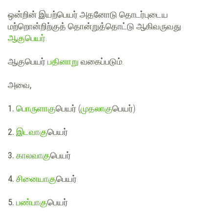
ஒன்றின் இயற்பெயர்
அதனோடு தொடர்புடைய
மற்றொன்றிற்குத் தொன்றுத்தொட்டு
ஆகிவருவது
ஆகுபெயர்
.
ஆகுபெயர்
பதினாறு
வகைப்படும்.
அவை,
1.
பொருளாகு
பெயர்
(
முதலாகு
பெயர்
)
2.
இடவாகு
பெயர்
3.
காலவாகு
பெயர்
4.
சினையாகு
பெயர்
5.
பண்பாகு
பெயர்