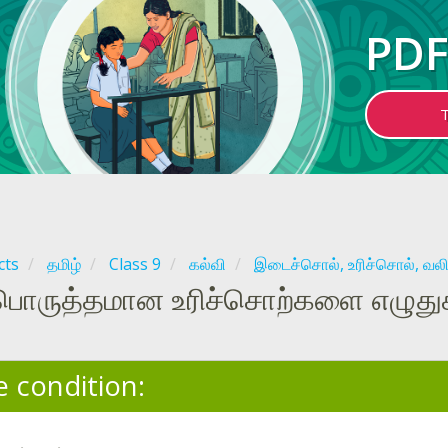
PDF
cts
தமிழ்
Class 9
கல்வி
இடைச்சொல், உரிச்சொல், வலி
பொருத்தமான உரிச்சொற்களை எழுது
e condition: